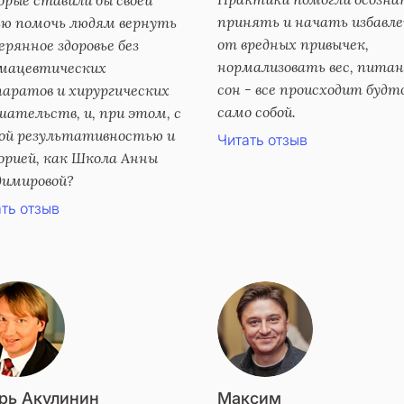
принять и начать избавл
ью помочь людям вернуть
от вредных привычек,
рянное здоровье без
нормализовать вес, питан
мацевтических
сон - все происходит будт
паратов и хирургических
само собой.
ательств, и, при этом, с
ой результативностью и
Читать отзыв
орией, как Школа Анны
димировой?
ть отзыв
рь Акулинин
Максим