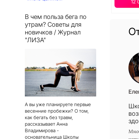
12 
В чем польза бега по
утрам? Советы для
О
новичков / Журнал
"ЛИЗА"
Еле
А вы уже планируете первые
Шко
весенние пробежки? О том,
во
как бегать без травм,
здо
рассказывает Анна
Владимирова -
Мног
основательница Школы
кото