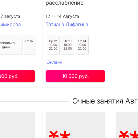
расслабление
07 августа
12 — 14 Августа
димирова
Татиана Лифагина
Пт 07
Ср 12
Чт 13
Пт 14
есколько
19:00
19:00
19:00
дней
22:00
22:00
22:00
Онлайн
000 руб.
10 000 руб.
Очные занятия Авг