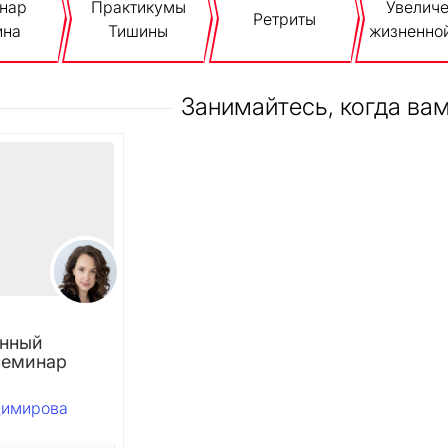
нар
Практикумы
Увелич
Ретриты
ина
Тишины
жизненно
Занимайтесь, когда ва
нный
семинар
димирова