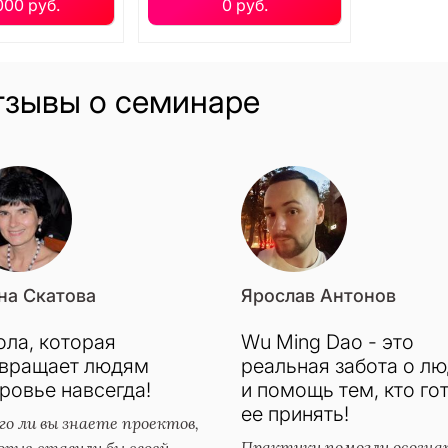
000 руб.
0 руб.
тзывы о семинаре
на Скатова
Ярослав Антонов
ла, которая
Wu Ming Dao - это
звращает людям
реальная забота о л
ровье навсегда!
и помощь тем, кто го
ее принять!
о ли вы знаете проектов,
Практики помогли осозна
рые ставили бы своей