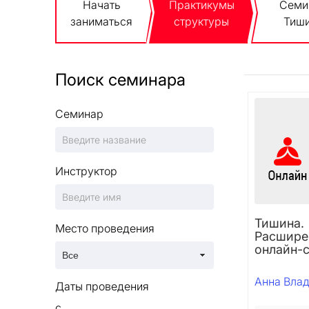
Начать
Практикумы
Семи
заниматься
структуры
Тиш
Поиск семинара
Семинар
Инструктор
Тишина.
Место проведения
Расшире
онлайн-
Анна Вла
Даты проведения
с