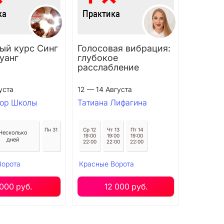
ый курс Синг
Голосовая вибрация:
уанг
глубокое
расслабление
густа
12 — 14 Августа
тор Школы
Татиана Лифагина
Пн 31
Ср 12
Чт 13
Пт 14
Несколько
19:00
19:00
19:00
дней
22:00
22:00
22:00
Ворота
Красные Ворота
 000 руб.
12 000 руб.