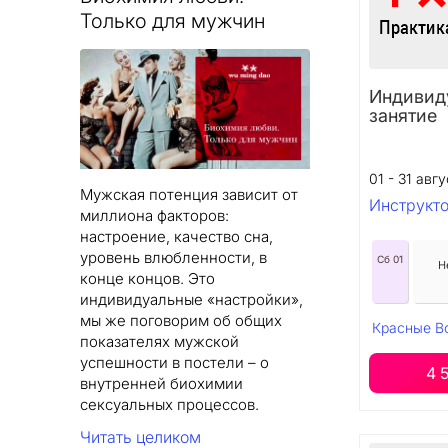
Только для мужчин
Индивид
занятие
01 - 31 авгу
Мужская потенция зависит от
Инструкт
миллиона факторов:
настроение, качество сна,
уровень влюбленности, в
Сб 01
Н
конце концов. Это
индивидуальные «настройки»,
мы же поговорим об общих
Красные В
показателях мужской
успешности в постели – о
4 
внутренней биохимии
сексуальных процессов.
Читать целиком