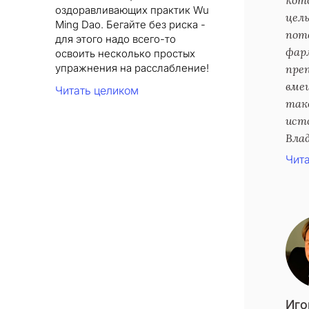
оздоравливающих практик Wu
цел
Ming Dao. Бегайте без риска -
поте
для этого надо всего-то
фар
освоить несколько простых
упражнения на расслабление!
пре
вмеш
Читать целиком
так
ист
Вла
Чита
Иго