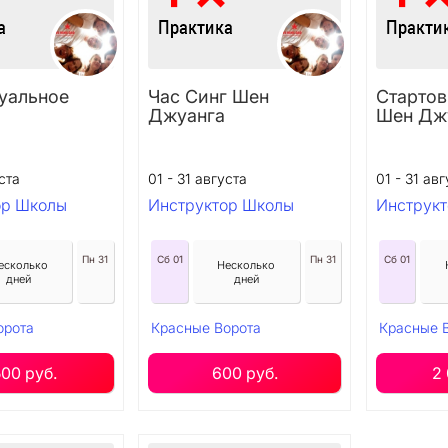
уальное
Час Синг Шен
Стартов
Джуанга
Шен Дж
ста
01 - 31 августа
01 - 31 ав
ор Школы
Инструктор Школы
Инструк
Пн 31
Сб 01
Пн 31
Сб 01
есколько
Несколько
дней
дней
орота
Красные Ворота
Красные 
500 руб.
600 руб.
2