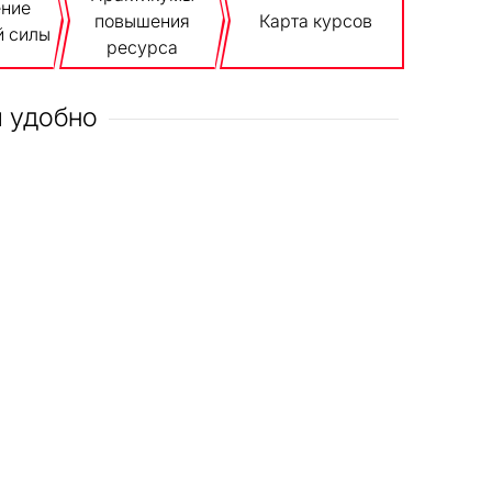
ение
повышения
Карта курсов
й силы
ресурса
м удобно