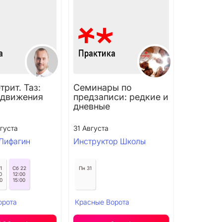
рит. Таз:
Семинары по
 движения
предзаписи: редкие и
дневные
густа
31 Августа
Лифагин
Инструктор Школы
1
Сб 22
Пн 31
0
12:00
0
15:00
орота
Красные Ворота