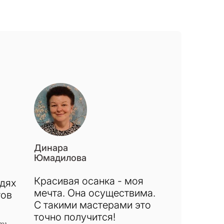
Динара
Юмадилова
Красивая осанка - моя
юдях
мечта. Она осуществима.
тов
С такими мастерами это
точно получится!
ть,