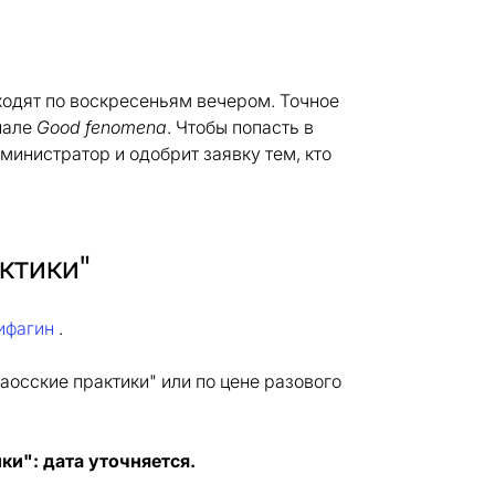
одят по воскресеньям вечером. Точное
нале
Good fenomena
. Чтобы попасть в
дминистратор и одобрит заявку тем, кто
ктики"
ифагин
.
сские практики" или по цене разового
и": дата уточняется.