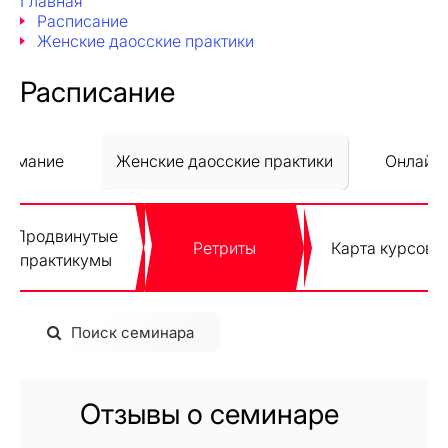
Главная
Расписание
Женские даосские практики
Расписание
внимание
Женские даосские практики
Онлайн
Продвинутые
Ретриты
Карта курсов
практикумы
Поиск семинара
Отзывы о семинаре