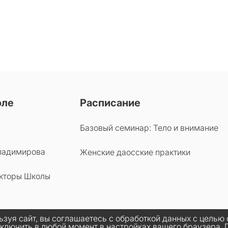
оле
Расписание
Базовый семинар: Тело и внимание
ладимирова
Женские даосские практики
кторы Школы
ьзуя сайт, вы соглашаетесь с обработкой данных с целью
тключить в любой момент в настройках вашего браузера. 