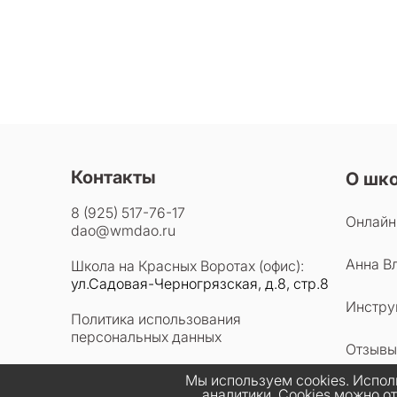
Контакты
О шк
8 (925) 517-76-17
Онлайн
dao@wmdao.ru
Анна В
Школа на Красных Воротах (офис):
ул.Садовая-Черногрязская, д.8, стр.8
Инстру
Политика использования
персональных данных
Отзывы
Мы используем cookies. Испол
аналитики. Cookies можно о