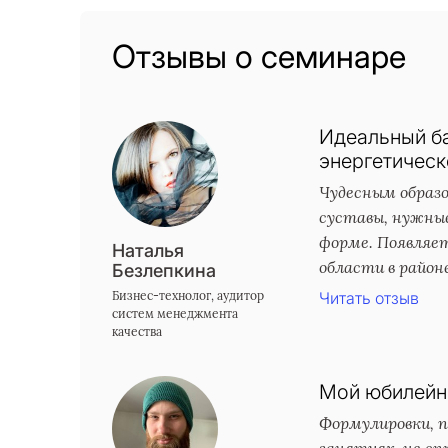
Отзывы о семинаре
Идеальный ба
энергетическ
Чудесным образо
суставы, нужные
форме. Появляе
Наталья
области в районе
Безлепкина
Бизнес-технолог, аудитор
Читать отзыв
систем менеджмента
качества
Мой юбилейны
Формулировки, п
занятиях, не сп