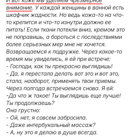
И вот коже мы уделяем чрезмерное
внимание
. У каждой женщины в ванной есть
шкафчик жадности. Но ведь кожа-то на что-
то крепится и что-то изнутри должно ее
питать! Если ткани потекли вниз, кремом это
не поправишь, а бороться с последствиями
более серьезных мер мне не хочется.
Возвращаемся к подружке. Через какое-то
время мы увиделись, я ей при встрече:
- Господи, как ты прекрасно выглядишь!
- Да, я перестала делать вот это и вот это,
стала, наоборот, применять твои приемы.
Через полгода встречаемся снова. Я ей:
-Да что ж такое! Ты выглядишь еще лучше!
Ты продолжаешь?
Она грустно:
- Ой, нет, я совсем забросила.
- Даже интербукальный массаж?
- А, ну это я делаю в душе всегда.