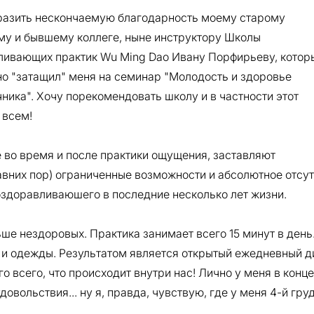
разить нескончаемую благодарность моему старому
му и бывшему коллеге, ныне инструктору Школы
ливающих практик Wu Ming Dao Ивану Порфирьеву, котор
о "затащил" меня на семинар "Молодость и здоровье
ника". Хочу порекомендовать школу и в частности этот
 всем!
 во время и после практики ощущения, заставляют
едавних пор) ограниченные возможности и абсолютное отсу
оздоравливаюшего в последние несколько лет жизни.
е нездоровых. Практика занимает всего 15 минут в день
 и одежды. Результатом является открытый ежедневный д
о всего, что происходит внутри нас! Лично у меня в конце
овольствия... ну я, правда, чувствую, где у меня 4-й гру