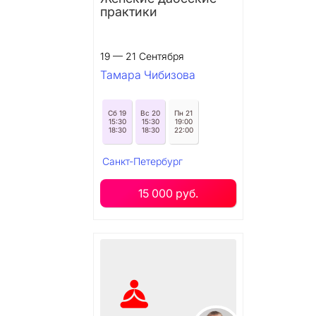
практики
19 — 21 Сентября
Тамара Чибизова
Сб 19
Вс 20
Пн 21
15:30
15:30
19:00
18:30
18:30
22:00
Санкт-Петербург
15 000 руб.