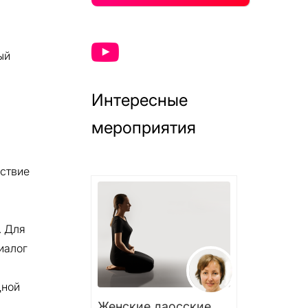
ый
Интересные
мероприятия
тствие
. Для
иалог
дной
Женские даосские