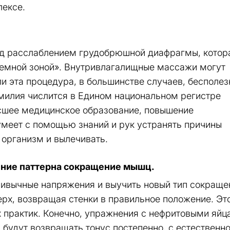
лексе.
ад расслаблением грудобрюшной диафрагмы, котор
блемной зоной». Внутривлагалищные массажи могут
ли эта процедура, в большинстве случаев, бесполез
амилия числится в Едином национальном регистре
высшее медицинское образование, повышение
 умеет с помощью знаний и рук устранять причины
организм и вылечивать.
ение паттерна сокращение мышц.
ривычные напряжения и выучить новый тип сокраще
рх, возвращая стенки в правильное положение. Эт
 практик. Конечно, упражнения с нефритовыми яйц
 будут возвращать тонус постепенно, с естественн