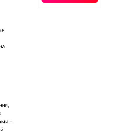
ая
на.
ния,
о
ами –
ой