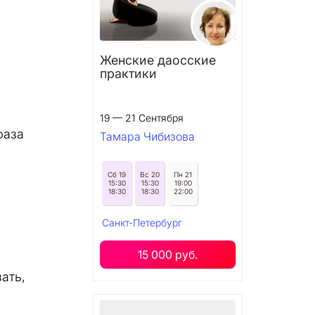
Женские даосские
практики
19 — 21 Сентября
фаза
Тамара Чибизова
Сб 19
Вс 20
Пн 21
15:30
15:30
19:00
18:30
18:30
22:00
Санкт-Петербург
15 000 руб.
ать,