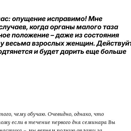
вас: опущение исправимо! Мне
лучаев, когда органы малого таза
ное положение – даже из состояния
у весьма взрослых женщин. Действуйт
подтянется и будет дарить еще больше
ого, чему обучаю. Очевидно, однако, что
му если в течение первого дня семинара Вы
настика – мы вернем полную оплату за