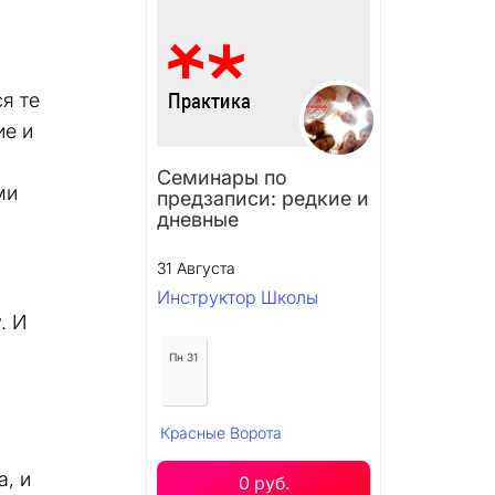
я те
ие и
Семинары по
ми
предзаписи: редкие и
дневные
31 Августа
Инструктор Школы
. И
Пн 31
Красные Ворота
а, и
0 руб.