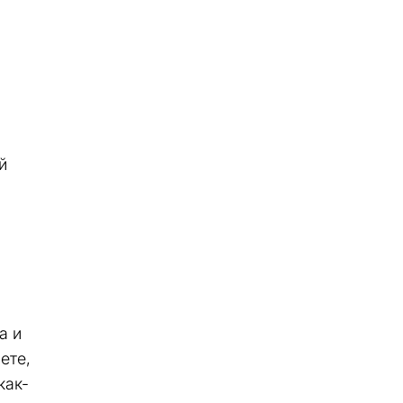
й
а и
ете,
как-