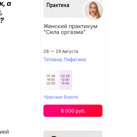
, а
,
?
Женский практикум
"Сила оргазма"
с
28 — 29 Августа
Татиана Лифагина
Пт 28
Сб 29
19:00
12:00
22:00
15:00
Красные Ворота
8 000 руб.
цией