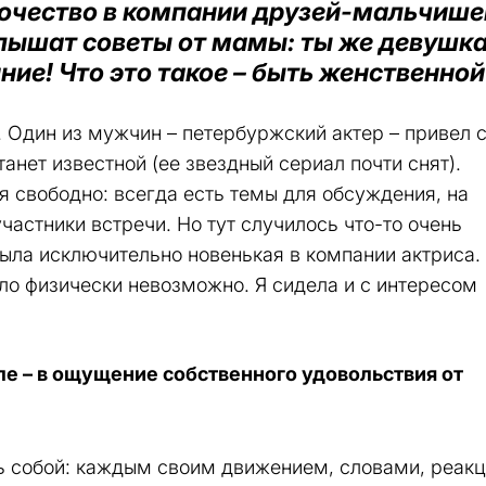
рочество в компании друзей-мальчишек
лышат советы от мамы: ты же девушка
ние! Что это такое – быть женственной
. Один из мужчин – петербуржский актер – привел 
танет известной (ее звездный сериал почти снят).
 свободно: всегда есть темы для обсуждения, на
частники встречи. Но тут случилось что-то очень
ыла исключительно новенькая в компании актриса.
о физически невозможно. Я сидела и с интересом
е – в ощущение собственного удовольствия от
ь собой: каждым своим движением, словами, реак