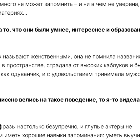
ного не может запомнить – и ни в чем не уверена,
 материях…
 то, что они были умнее, интереснее и образова
ых называют женственными, она не помнила названи
 в пространстве, страдала от высоких каблуков и б
, как одуванчик, и с удовольствием принимала муж
но велись на такое поведение, то я-то видела:
фразы настолько безупречно, и глупые актеры не
м иметь хорошие навыки запоминания: уметь выучи