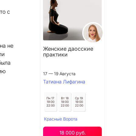
то с
на не
Женские даосские
ли
практики
была
ию
17 — 19 Августа
Татиана Лифагина
Пн 17
Вт 18
Ср 19
19:00
19:00
19:00
22:00
22:00
22:00
Красные Ворота
18 000 руб.