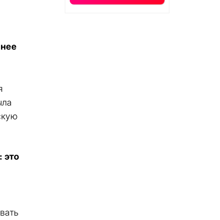
ннее
я
ыла
скую
 это
вать